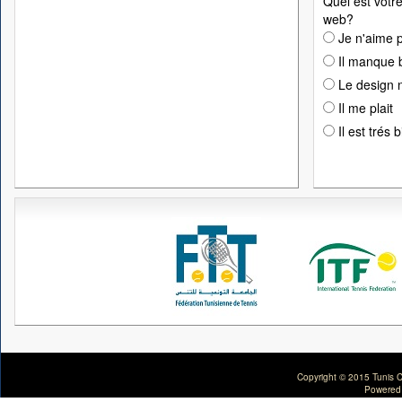
Quel est votre
web?
Je n'aime p
Il manque 
Le design n
Il me plait
Il est trés 
Copyright © 2015 Tunis C
Powered