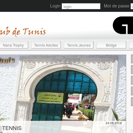
Login
Mot de passe
Nana Trophy
Tennis Adultes
Tennis Jeunes
Bridge
24-08-2018
 TENNIS