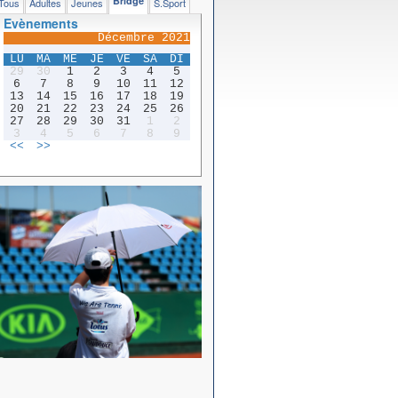
Bridge
Tous
Adultes
Jeunes
S.Sport
Evènements
Décembre 2021
LU
MA
ME
JE
VE
SA
DI
29
30
1
2
3
4
5
6
7
8
9
10
11
12
13
14
15
16
17
18
19
20
21
22
23
24
25
26
27
28
29
30
31
1
2
3
4
5
6
7
8
9
<<
>>