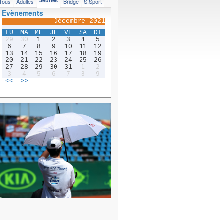
Jeunes
Tous
Adultes
Bridge
S.Sport
Evènements
Décembre 2021
LU
MA
ME
JE
VE
SA
DI
29
30
1
2
3
4
5
6
7
8
9
10
11
12
13
14
15
16
17
18
19
20
21
22
23
24
25
26
27
28
29
30
31
1
2
3
4
5
6
7
8
9
<<
>>