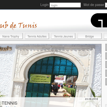
Login
Mot de passe
Nana Trophy
Tennis Adultes
Tennis Jeunes
Bridge
24-08-2018
 TENNIS