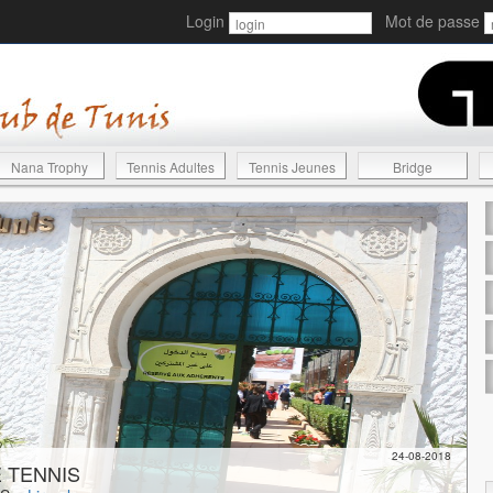
Login
Mot de passe
Nana Trophy
Tennis Adultes
Tennis Jeunes
Bridge
24-08-2018
 TENNIS