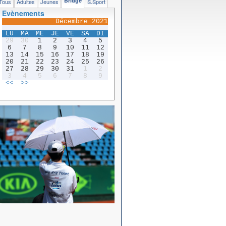
Bridge
Tous
Adultes
Jeunes
S.Sport
Evènements
Décembre 2021
LU
MA
ME
JE
VE
SA
DI
29
30
1
2
3
4
5
6
7
8
9
10
11
12
13
14
15
16
17
18
19
20
21
22
23
24
25
26
27
28
29
30
31
1
2
3
4
5
6
7
8
9
<<
>>