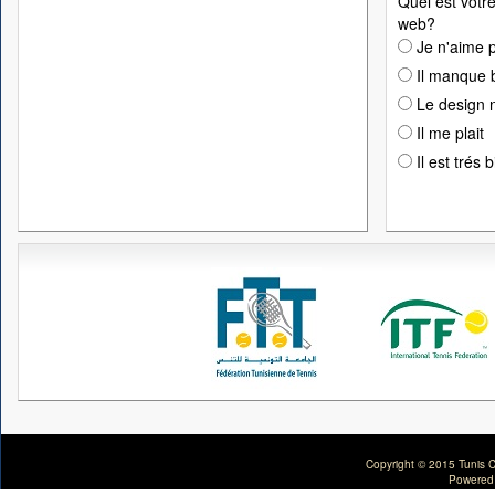
Quel est votre
web?
Je n'aime p
Il manque 
Le design n
Il me plait
Il est trés 
Copyright © 2015 Tunis C
Powered