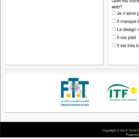
Quel est votre
web?
Je n'aime p
Il manque 
Le design n
Il me plait
Il est trés 
Copyright © 2015 Tunis C
Powered