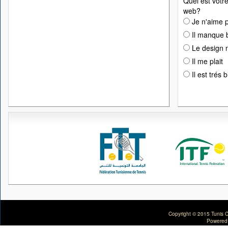
Quel est votre
web?
Je n'aime p
Il manque 
Le design n
Il me plait
Il est trés 
Copyright © 2015 Tunis C
Powered