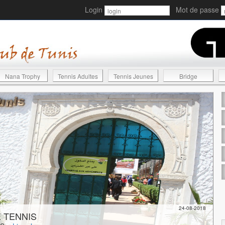
Login
Mot de passe
Nana Trophy
Tennis Adultes
Tennis Jeunes
Bridge
24-08-2018
 TENNIS