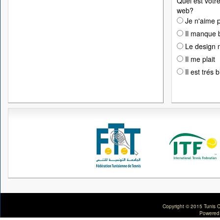
Quel est votre
web?
Je n'aime p
Il manque 
Le design n
Il me plait
Il est trés 
Copyright © 2015 Tunis C
Powered