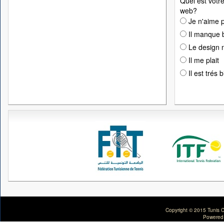
Quel est votre
web?
Je n'aime p
Il manque 
Le design n
Il me plait
Il est trés 
Copyright © 2015 Tunis C
Powered