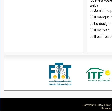
Quel est votre
web?
Je n'aime p
Il manque 
Le design n
Il me plait
Il est trés 
Copyright © 2015 Tunis C
Powered