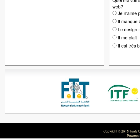
Quel est votre
web?
Je n'aime p
Il manque 
Le design n
Il me plait
Il est trés 
Copyright © 2015 Tunis C
Powered