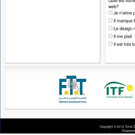
Quel est votre
web?
Je n'aime p
Il manque 
Le design n
Il me plait
Il est trés 
Copyright © 2015 Tunis C
Powered