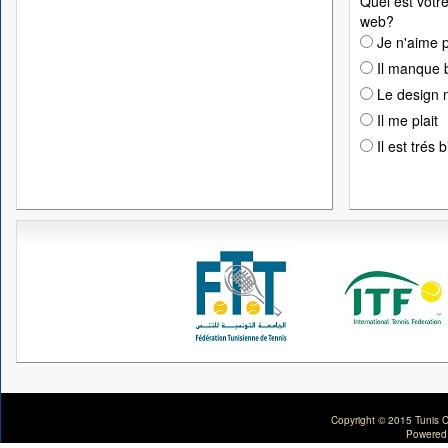
Quel est votre
web?
Je n'aime p
Il manque 
Le design n
Il me plait
Il est trés 
Copyright © 2015 Tunis C
Powered