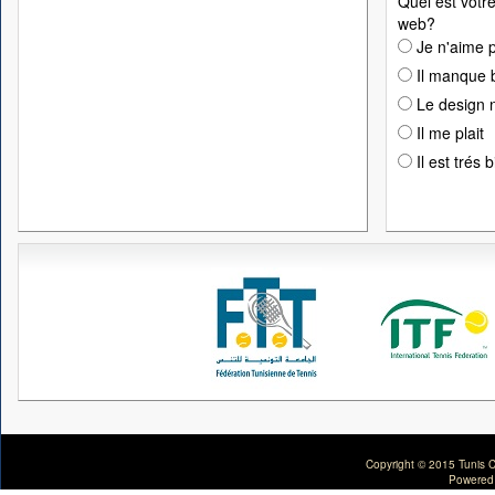
Quel est votre
web?
Je n'aime p
Il manque 
Le design n
Il me plait
Il est trés 
Copyright © 2015 Tunis C
Powered