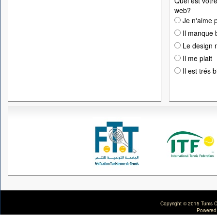
Quel est votre
web?
Je n'aime p
Il manque 
Le design n
Il me plait
Il est trés 
Copyright © 2015 Tunis C
Powered