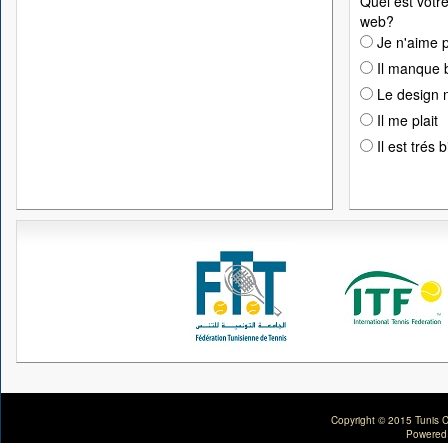
Quel est votre
web?
Je n'aime p
Il manque 
Le design n
Il me plait
Il est trés 
Copyright © 2015 Tunis C
Powered