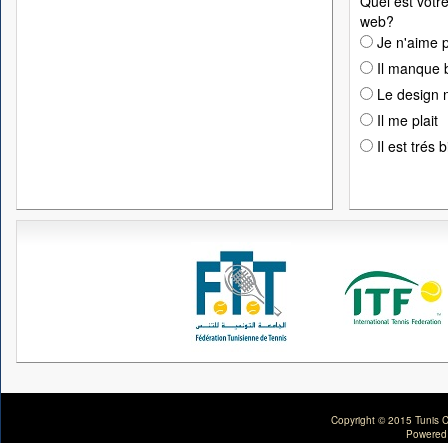
Quel est votre
web?
Je n'aime p
Il manque 
Le design n
Il me plait
Il est trés 
Copyright © 2015 Tunis C
Powered