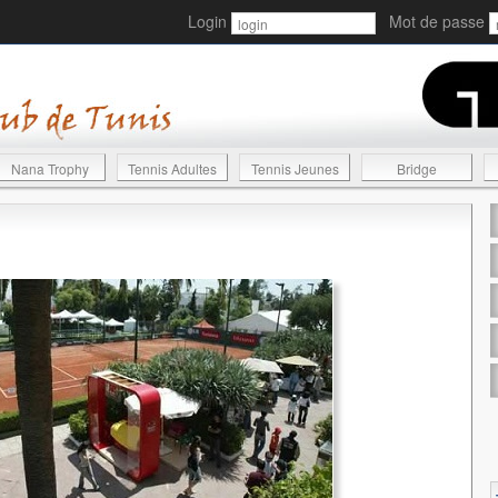
Login
Mot de passe
Nana Trophy
Tennis Adultes
Tennis Jeunes
Bridge