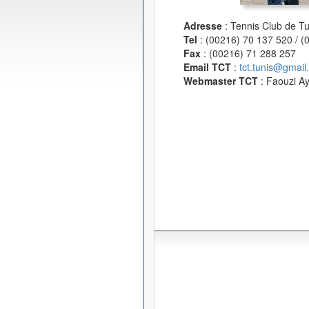
Adresse
: Tennis Club de T
Tel
: (00216) 70 137 520 / 
Fax
: (00216) 71 288 257
Email TCT
:
tct.tunis@gmail
Webmaster TCT
: Faouzi A