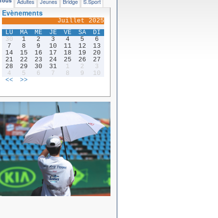
Tous
Adultes
Jeunes
Bridge
S.Sport
Evènements
Juillet 2025
LU
MA
ME
JE
VE
SA
DI
30
1
2
3
4
5
6
7
8
9
10
11
12
13
14
15
16
17
18
19
20
21
22
23
24
25
26
27
28
29
30
31
1
2
3
4
5
6
7
8
9
10
<<
>>