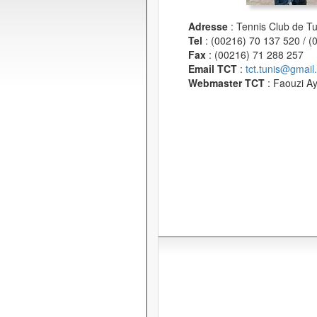
Adresse
: Tennis Club de T
Tel
: (00216) 70 137 520 / 
Fax
: (00216) 71 288 257
Email TCT
:
tct.tunis@gmail
Webmaster TCT
: Faouzi A