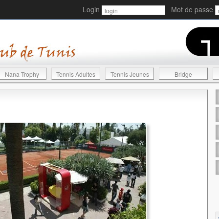
Login
Mot de passe
Nana Trophy
Tennis Adultes
Tennis Jeunes
Bridge