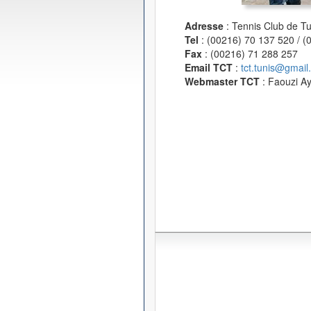
Adresse
: Tennis Club de T
Tel
: (00216) 70 137 520 / 
Fax
: (00216) 71 288 257
Email TCT
:
tct.tunis@gmail
Webmaster TCT
: Faouzi A