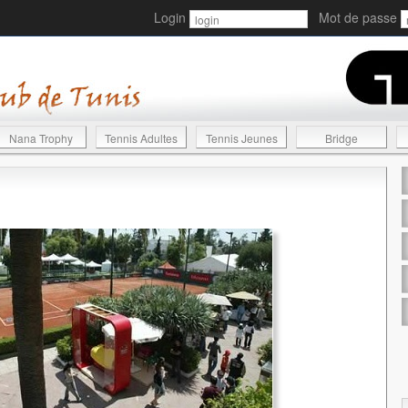
Login
Mot de passe
Nana Trophy
Tennis Adultes
Tennis Jeunes
Bridge