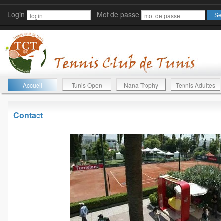
Login
Mot de passe
Accueil
Tunis Open
Nana Trophy
Tennis Adultes
Contact