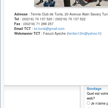
Adresse
: Tennis Club de Tunis, 20 Avenue Alain Savary Tuni
Tel
: (00216) 70 137 520 / (00216) 70 137 522
Fax
: (00216) 71 288 257
Email TCT
:
tct.tunis@gmail.com
Webmaster TCT
: Faouzi Ayeche (
fanfan12tn@yahoo.fr
)
Sondage
Quel est votre
web?
Je n'aime p