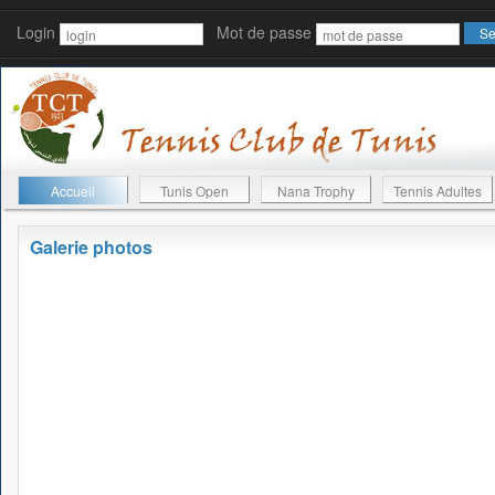
Login
Mot de passe
Accueil
Tunis Open
Nana Trophy
Tennis Adultes
Galerie photos