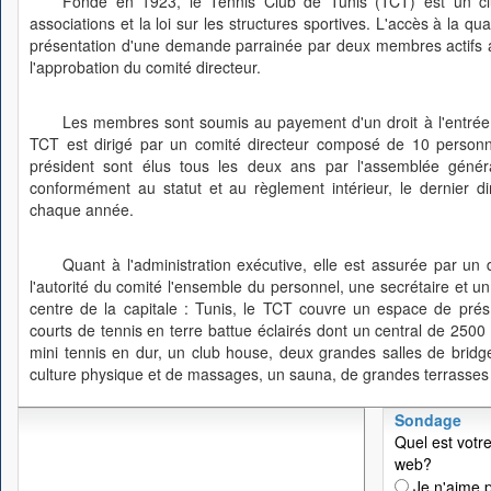
Fondé en 1923, le Tennis Club de Tunis (TCT) est un club
associations et la loi sur les structures sportives. L'accès à la q
présentation d'une demande parrainée par deux membres actifs ay
l'approbation du comité directeur.
Les membres sont soumis au payement d'un droit à l'entrée 
TCT est dirigé par un comité directeur composé de 10 personne
président sont élus tous les deux ans par l'assemblée géné
conformément au statut et au règlement intérieur, le dernier 
chaque année.
Quant à l'administration exécutive, elle est assurée par un 
l'autorité du comité l'ensemble du personnel, une secrétaire et u
centre de la capitale : Tunis, le TCT couvre un espace de pré
courts de tennis en terre battue éclairés dont un central de 2500
mini tennis en dur, un club house, deux grandes salles de bridge
culture physique et de massages, un sauna, de grandes terrasses e
Sondage
Quel est votre
web?
Je n'aime p