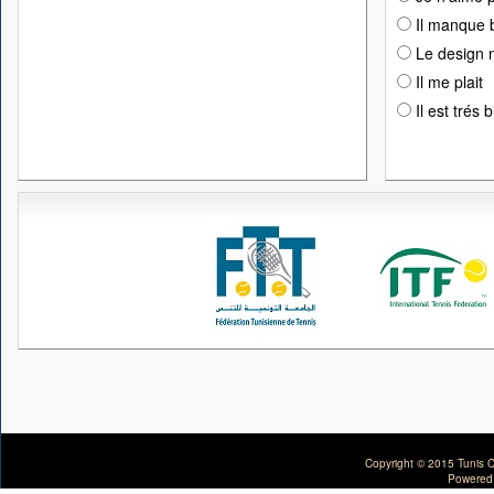
Il manque 
Le design n
Il me plait
Il est trés 
Copyright © 2015 Tunis C
Powered