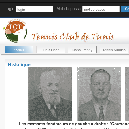
Login
Mot de passe
Accueil
Tunis Open
Nana Trophy
Tennis Adultes
Historique
Les membres fondateurs de gauche à droite : *Gouttenoi