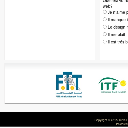
Quel est votre
web?
Je n'aime p
Il manque 
Le design n
Il me plait
Il est trés 
Copyright © 2015 Tunis C
Powered