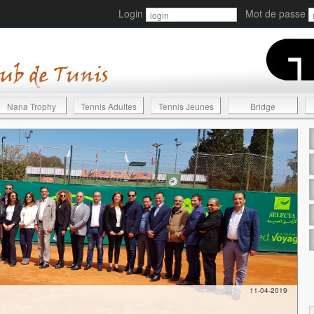
Login
Mot de passe
Nana Trophy
Tennis Adultes
Tennis Jeunes
Bridge
11-04-2019