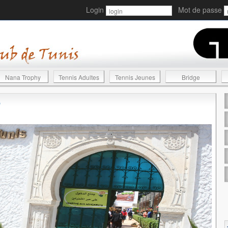
Login
Mot de passe
Nana Trophy
Tennis Adultes
Tennis Jeunes
Bridge
©