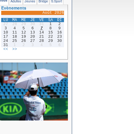
Tous
Adultes
Jeunes
Bridge
S.Sport
Evènements
Août 2026
LU
MA
ME
JE
VE
SA
DI
27
28
29
30
31
1
2
3
4
5
6
7
8
9
10
11
12
13
14
15
16
17
18
19
20
21
22
23
24
25
26
27
28
29
30
31
1
2
3
4
5
6
<<
>>