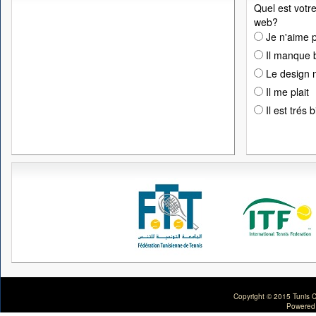
Quel est votre
web?
Je n'aime p
Il manque 
Le design n
Il me plait
Il est trés 
Copyright © 2015 Tunis C
Powered