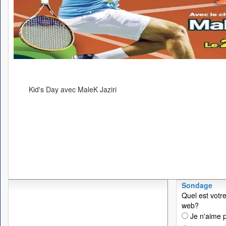
Kid's Day avec MaleK Jaziri
Sondage
Quel est votre
web?
Je n'aime p