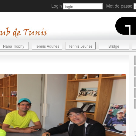
Login
Mot de passe
Nana Trophy
Tennis Adultes
Tennis Jeunes
Bridge