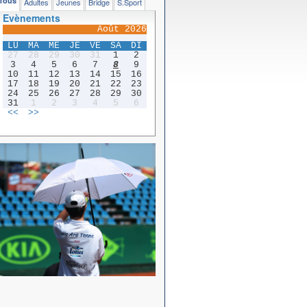
Tous
Adultes
Jeunes
Bridge
S.Sport
Evènements
Août 2026
LU
MA
ME
JE
VE
SA
DI
27
28
29
30
31
1
2
3
4
5
6
7
8
9
10
11
12
13
14
15
16
17
18
19
20
21
22
23
24
25
26
27
28
29
30
31
1
2
3
4
5
6
<<
>>