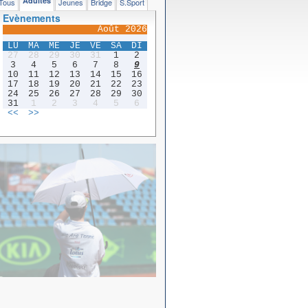
Adultes
Tous
Jeunes
Bridge
S.Sport
Evènements
Août 2026
LU
MA
ME
JE
VE
SA
DI
27
28
29
30
31
1
2
3
4
5
6
7
8
9
10
11
12
13
14
15
16
17
18
19
20
21
22
23
24
25
26
27
28
29
30
31
1
2
3
4
5
6
<<
>>