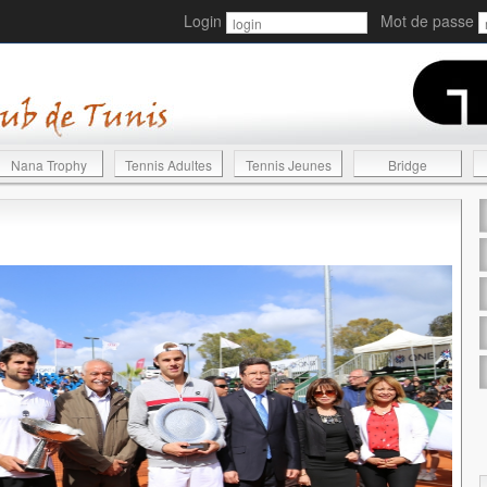
Login
Mot de passe
Nana Trophy
Tennis Adultes
Tennis Jeunes
Bridge