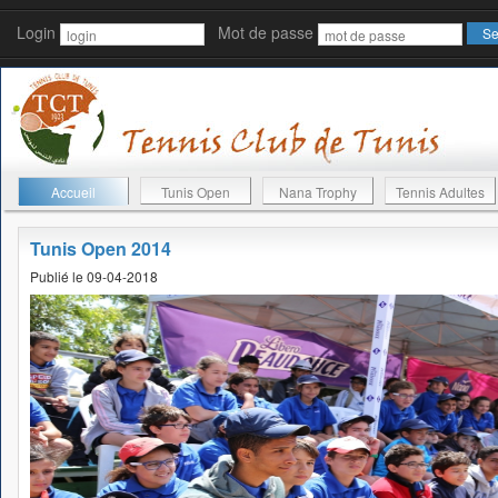
Login
Mot de passe
Accueil
Tunis Open
Nana Trophy
Tennis Adultes
Tunis Open 2014
Publié le 09-04-2018