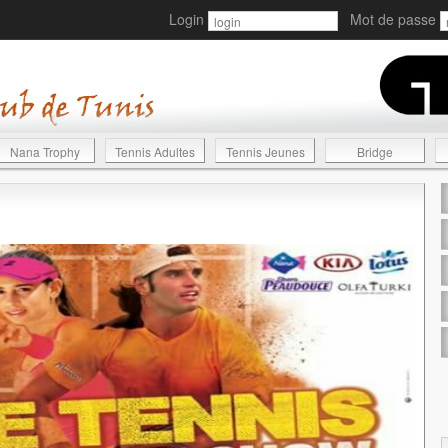
Login
Mot de passe
Nana Trophy
Tennis Adultes
Tennis Jeunes
Bridge