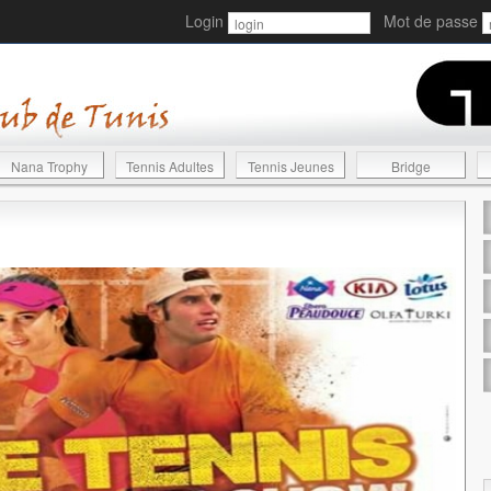
Login
Mot de passe
Nana Trophy
Tennis Adultes
Tennis Jeunes
Bridge