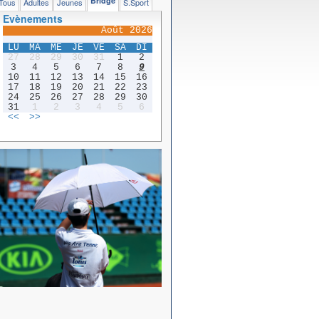
Bridge
Tous
Adultes
Jeunes
S.Sport
Evènements
Août 2026
LU
MA
ME
JE
VE
SA
DI
27
28
29
30
31
1
2
3
4
5
6
7
8
9
10
11
12
13
14
15
16
17
18
19
20
21
22
23
24
25
26
27
28
29
30
31
1
2
3
4
5
6
<<
>>