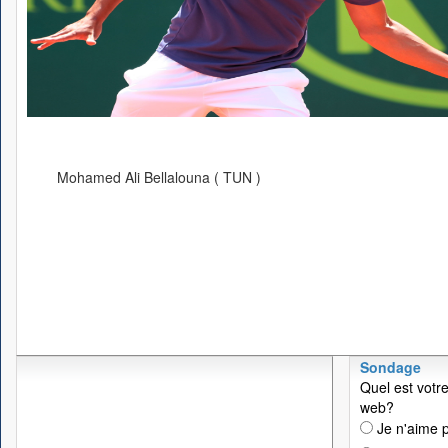
Mohamed Ali Bellalouna ( TUN )
Sondage
Quel est votre
web?
Je n'aime p