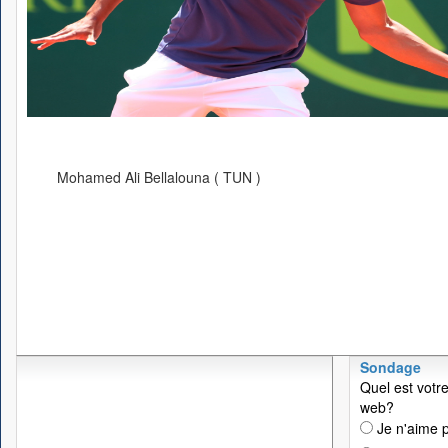
Mohamed Ali Bellalouna ( TUN )
Sondage
Quel est votre
web?
Je n'aime p