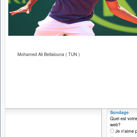
Mohamed Ali Bellalouna ( TUN )
Sondage
Quel est votre
web?
Je n'aime p