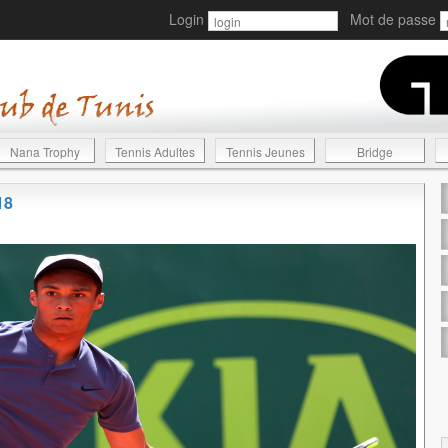
Login
Mot de passe
Nana Trophy
Tennis Adultes
Tennis Jeunes
Bridge
18