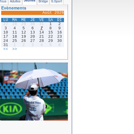
Jeunes
Tous
Adultes
Bridge
S.Sport
Evènements
Août 2026
LU
MA
ME
JE
VE
SA
DI
27
28
29
30
31
1
2
3
4
5
6
7
8
9
10
11
12
13
14
15
16
17
18
19
20
21
22
23
24
25
26
27
28
29
30
31
1
2
3
4
5
6
<<
>>