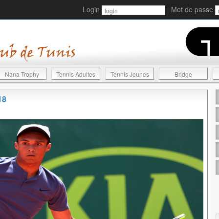
Login
Mot de passe
Nana Trophy
Tennis Adultes
Tennis Jeunes
Bridge
18