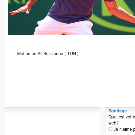
Mohamed Ali Bellalouna ( TUN )
Sondage
Quel est votre
web?
Je n'aime p