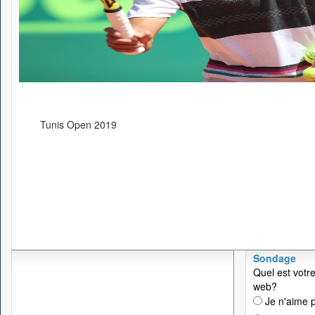
Tunis Open 2019
Sondage
Quel est votre
web?
Je n'aime p