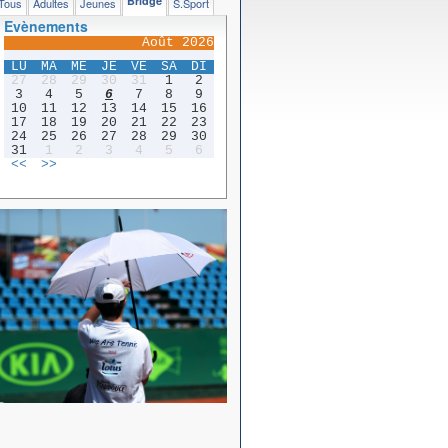
Bridge
Tous
Adultes
Jeunes
S.Sport
Evènements
Août 2026
LU
MA
ME
JE
VE
SA
DI
27
28
29
30
31
1
2
3
4
5
6
7
8
9
10
11
12
13
14
15
16
17
18
19
20
21
22
23
24
25
26
27
28
29
30
31
1
2
3
4
5
6
<<
>>