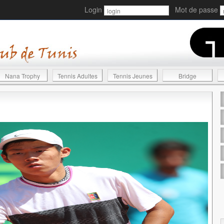
Login
Mot de passe
Nana Trophy
Tennis Adultes
Tennis Jeunes
Bridge