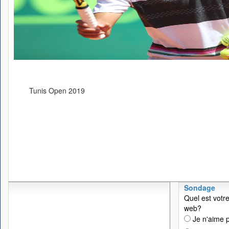
Tunis Open 2019
Sondage
Quel est votre
web?
Je n'aime p