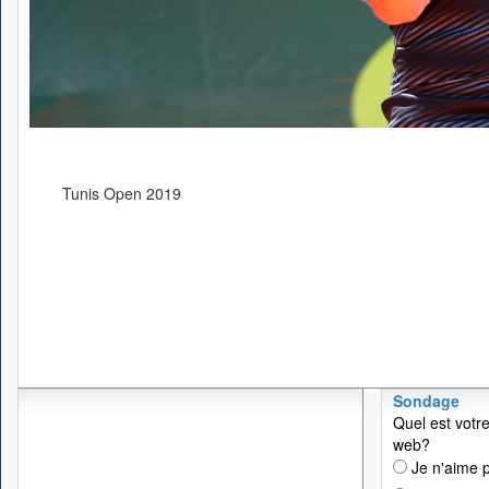
Tunis Open 2019
Sondage
Quel est votre
web?
Je n'aime p