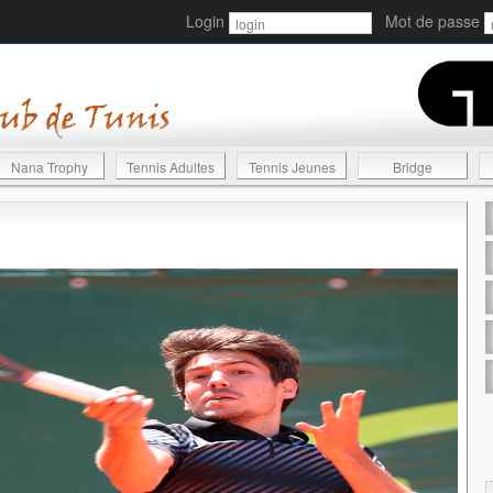
Login
Mot de passe
Nana Trophy
Tennis Adultes
Tennis Jeunes
Bridge