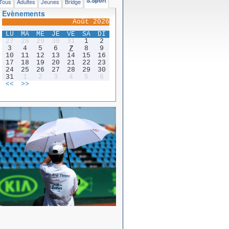
S.Sport
Tous
Adultes
Jeunes
Bridge
Evènements
Août 2026
LU
MA
ME
JE
VE
SA
DI
27
28
29
30
31
1
2
3
4
5
6
7
8
9
10
11
12
13
14
15
16
17
18
19
20
21
22
23
24
25
26
27
28
29
30
31
1
2
3
4
5
6
<<
>>