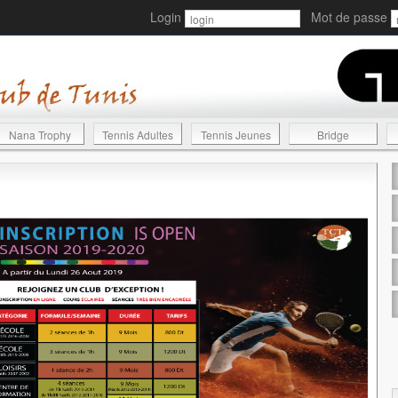
Login
Mot de passe
Nana Trophy
Tennis Adultes
Tennis Jeunes
Bridge