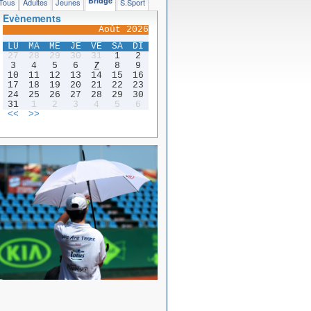
Bridge
Tous
Adultes
Jeunes
S.Sport
Evènements
Août 2026
LU
MA
ME
JE
VE
SA
DI
27
28
29
30
31
1
2
3
4
5
6
7
8
9
10
11
12
13
14
15
16
17
18
19
20
21
22
23
24
25
26
27
28
29
30
31
1
2
3
4
5
6
<<
>>