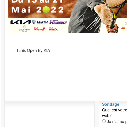
Tunis Open By KIA
Sondage
Quel est votre
web?
Je n'aime p