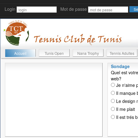
Login
Mot de passe
Accueil
Tunis Open
Nana Trophy
Tennis Adultes
Sondage
Quel est votre
web?
Je n'aime p
Il manque 
Le design n
Il me plait
Il est trés 