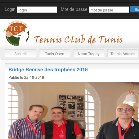
Login
Mot de passe
Accueil
Tunis Open
Nana Trophy
Tennis Adultes
Bridge Remise des trophées 2016
Publié le 22-10-2016