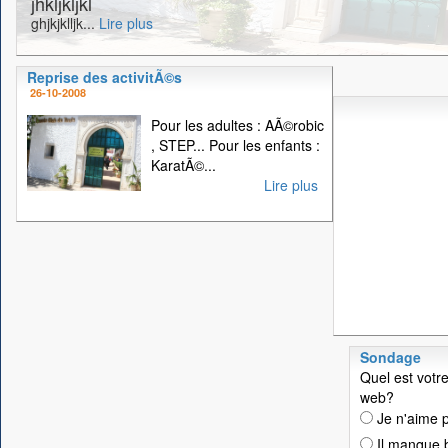
jhkljkljkl
ghjkjklljk...
Lire plus
Reprise des activitÃ©s
26-10-2008
Pour les adultes : AÃ©robic
, STEP... Pour les enfants :
KaratÃ©...
Lire plus
Sondage
Quel est votre
web?
Je n'aime p
Il manque 